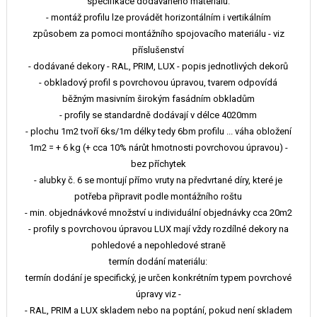
specifikace dodávaného materiálu:
- montáž profilu lze provádět horizontálním i vertikálním
způsobem za pomoci montážního spojovacího materiálu - viz
příslušenství
- dodávané dekory - RAL, PRIM, LUX - popis jednotlivých dekorů
- obkladový profil s povrchovou úpravou, tvarem odpovídá
běžným masivním širokým fasádním obkladům
- profily se standardně dodávají v délce 4020mm
- plochu 1m2 tvoří 6ks/1m délky tedy 6bm profilu ... váha obložení
1m2 = + 6 kg (+ cca 10% nárůt hmotnosti povrchovou úpravou) -
bez příchytek
- alubky č. 6 se montují přímo vruty na předvrtané díry, které je
potřeba připravit podle montážního roštu
- min. objednávkové množství u individuální objednávky cca 20m2
- profily s povrchovou úpravou LUX mají vždy rozdílné dekory na
pohledové a nepohledové straně
termín dodání materiálu:
termín dodání je specifický, je určen konkrétním typem povrchové
úpravy viz -
- RAL, PRIM a LUX skladem nebo na poptání, pokud není skladem