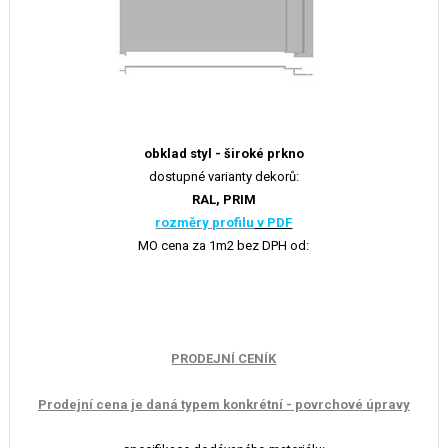
obklad styl - široké prkno
dostupné varianty dekorů:
RAL, PRIM
rozměry profilu
v PDF
MO cena za 1m2 bez DPH od:
PRODEJNÍ CENÍK
Prodejní cena je daná typem konkrétní - povrchové úpravy