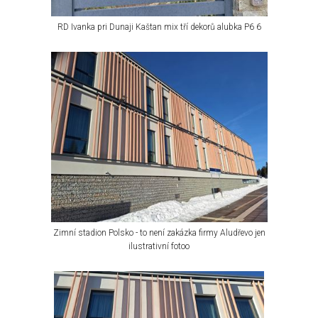
RD Ivanka pri Dunaji Kaštan mix tří dekorů alubka P6 6
Zimní stadion Polsko - to není zakázka firmy Aludřevo jen
ilustrativní fotoo