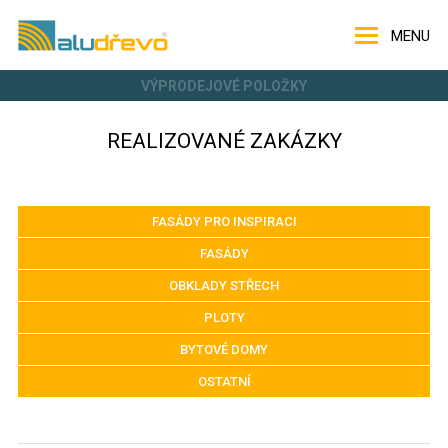
MENU
VÝPRODEJOVÉ POLOŽKY
REALIZOVANÉ ZAKÁZKY
FASÁDY PRO INSPIRACI
FASÁDY
OBKLADY STŘECH
PLOTY
BYTOVÉ DOMY
OSTATNÍ