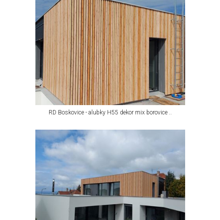
RD Boskovice - alubky H55 dekor mix borovice ..