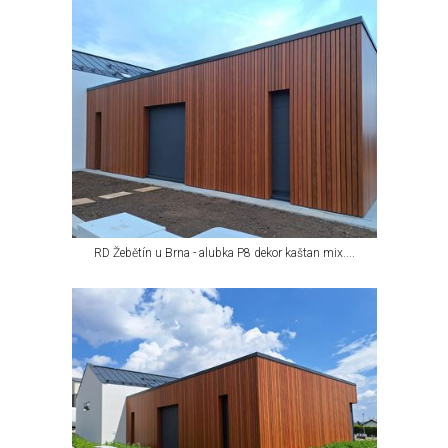
RD Žebětín u Brna - alubka P8 dekor kaštan mix....