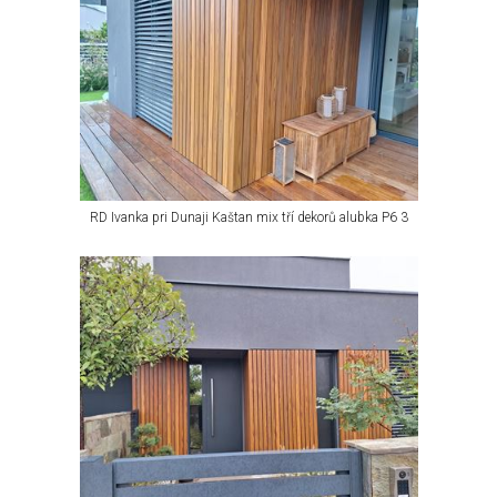
RD Ivanka pri Dunaji Kaštan mix tří dekorů alubka P6 3