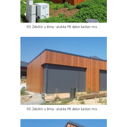
RD Žebětín u Brna - alubka P8 dekor kaštan mix....
RD Žebětín u Brna - alubka P8 dekor kaštan mix....