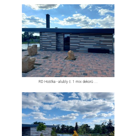
RD Hošťka - alubly č. 1 mix dekorů ....