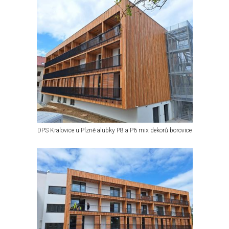
DPS Kralovice u Plzně alubky P8 a P6 mix dekorů borovice