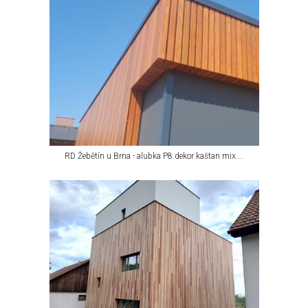
RD Žebětín u Brna - alubka P8 dekor kaštan mix....