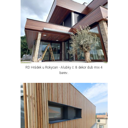
RD Hrádek u Rokycan - Alubky č. 8 dekor dub mix 4
barev..