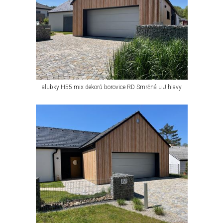
alubky H55 mix dekorů borovice RD Smrčná u Jihlavy