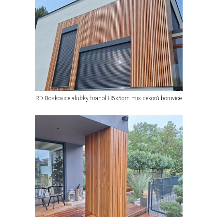
RD Boskovice alubky hranol H5x5cm mix dekorů borovice