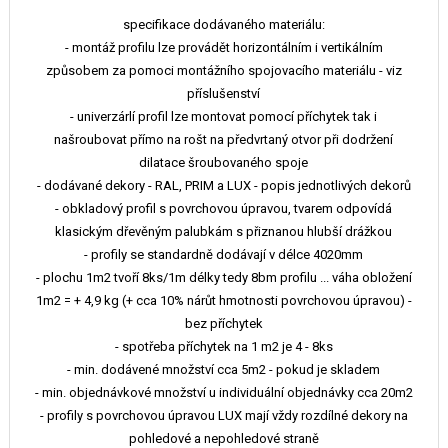
specifikace dodávaného materiálu:
- montáž profilu lze provádět horizontálním i vertikálním
způsobem za pomoci montážního spojovacího materiálu - viz
příslušenství
- univerzárlí profil lze montovat pomocí příchytek tak i
našroubovat přímo na rošt na předvrtaný otvor při dodržení
dilatace šroubovaného spoje
- dodávané dekory - RAL, PRIM a LUX - popis jednotlivých dekorů
- obkladový profil s povrchovou úpravou, tvarem odpovídá
klasickým dřevěným palubkám s přiznanou hlubší drážkou
- profily se standardně dodávají v délce 4020mm
- plochu 1m2 tvoří 8ks/1m délky tedy 8bm profilu ... váha obložení
1m2 = + 4,9 kg (+ cca 10% nárůt hmotnosti povrchovou úpravou) -
bez příchytek
- spotřeba příchytek na 1 m2 je 4 - 8ks
- min. dodávené množství cca 5m2 - pokud je skladem
- min. objednávkové množství u individuální objednávky cca 20m2
- profily s povrchovou úpravou LUX mají vždy rozdílné dekory na
pohledové a nepohledové straně