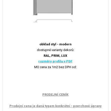
obklad styl - modern
dostupné varianty dekorů:
RAL, PRIM, LUX
rozměry profilu
v PDF
MO cena za 1m2 bez DPH od:
PRODEJNÍ CENÍK
Prodejní cena je daná typem konkrétní - povrchové úpravy