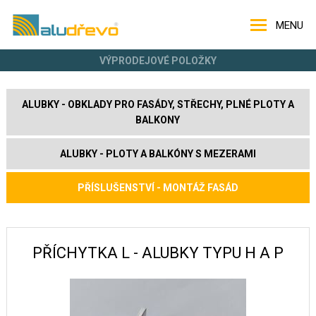
MENU
VÝPRODEJOVÉ POLOŽKY
ALUBKY - OBKLADY PRO FASÁDY, STŘECHY, PLNÉ PLOTY A
BALKONY
ALUBKY - PLOTY A BALKÓNY S MEZERAMI
PŘÍSLUŠENSTVÍ - MONTÁŽ FASÁD
PŘÍCHYTKA L - ALUBKY TYPU H A P